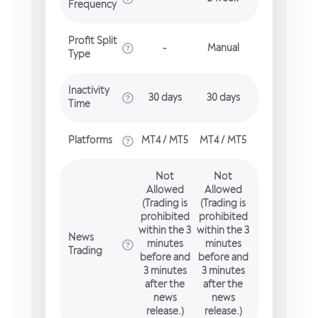
Frequency
Profit Split
-
Manual
Type
Inactivity
30 days
30 days
Time
Platforms
MT4 / MT5
MT4 / MT5
Not
Not
Allowed
Allowed
(Trading is
(Trading is
prohibited
prohibited
within the 3
within the 3
News
minutes
minutes
Trading
before and
before and
3 minutes
3 minutes
after the
after the
news
news
release.)
release.)