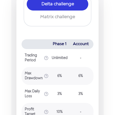
Delta challenge
Matrix challenge
Phase 1
Account
Trading
Unlimited
-
Period
Max
6%
6%
Drawdown
Max Daily
3%
3%
Loss
Profit
10%
-
Target