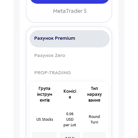
MetaTrader 5
Рахунок Premium
Рахунок Zero
PROP-TRADING
Група
Тип
Комісі
інструм
нараху
я
ентів
вання
0.06
Round
US Stocks
USD
Turn
per Lot