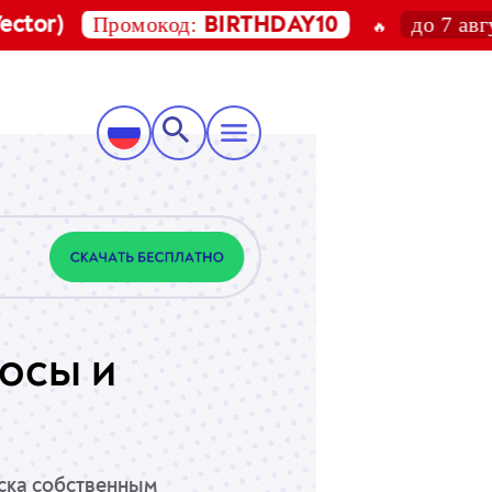
Промокод:
до 7 августа 
)
BIRTHDAY10
🔥
росы и
иска собственным