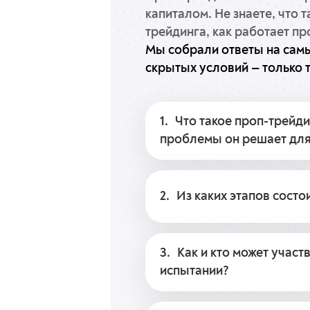
капиталом. Не знаете, что 
трейдинга, как работает про
Мы собрали ответы на самы
скрытых условий — только т
1.
Что такое проп-трейди
проблемы он решает для
Проп-трейдинг – это модель
трейдером и компанией, пре
2.
Из каких этапов состо
осуществляет торговлю на ф
капитала компании. Это поз
Испытание состоит из одной, 
с крупными суммами, не инв
зависимости от выбранного 
средства; при этом трейдер 
3.
Как и кто может участ
проходит на демо-счёте, име
получает вознаграждение за
испытании?
После успешного завершения
трейдер получает возможнос
Принимать участие в испытан