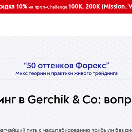
 10%
100K, 200K (Mission, Vector
на проп-Challenge
инг
в Gerchik & Co: воп
кратчайший путь к масштабированию прибыли без р