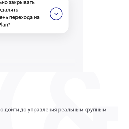
 создания вашего счета и
ьно закрывать
а последние 3 месяца. Как
удалять
 капитал будет увеличен в
ень перехода на
Plan?
ости. Наша компания не
 процесс и не требует
или удаления отложенных
ровня.
но дойти до управления реальным крупным