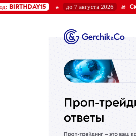
до 7 августа 2026
IRTHDAY15
Скидка
🔥
🎁
Проп-трейд
ответы
Проп-трейдинг — это ваш 