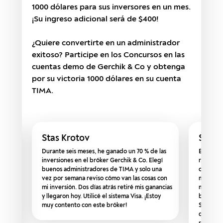
1000 dólares para sus inversores en un mes.
¡Su ingreso adicional será de $400!
¿Quiere convertirte en un administrador
exitoso? Participe en los Concursos en las
cuentas demo de Gerchik & Co y obtenga
por su victoria 1000 dólares en su cuenta
TIMA.
Stas Krotov
Svetl
las
Durante seis meses, he ganado un 70 % de las
El “fuert
ner
inversiones en el bróker Gerchik & Co. Elegí
riesgos. 
saba
buenos administradores de TIMA y solo una
cuentas 
vez por semana reviso cómo van las cosas con
mínimo, n
o en
mi inversión. Dos días atrás retiré mis ganancias
martingal
Co. es
y llegaron hoy. Utilicé el sistema Visa. ¡Estoy
bróker, e
nte,
muy contento con este bróker!
Simpleme
que el a