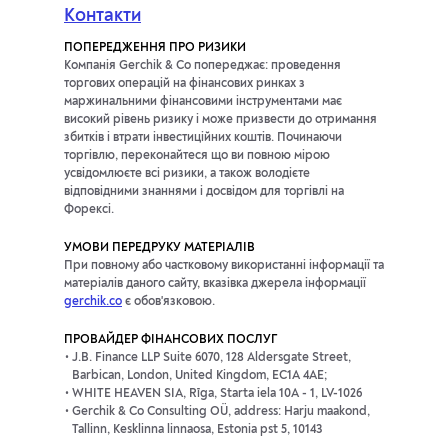
Контакти
ПОПЕРЕДЖЕННЯ ПРО РИЗИКИ
Компанія Gerchik & Co попереджає: проведення
торгових операцій на фінансових ринках з
маржинальними фінансовими інструментами має
високий рівень ризику і може призвести до отримання
збитків і втрати інвестиційних коштів. Починаючи
торгівлю, переконайтеся що ви повною мірою
усвідомлюєте всі ризики, а також володієте
відповідними знаннями і досвідом для торгівлі на
Форексі.
УМОВИ ПЕРЕДРУКУ МАТЕРІАЛІВ
При повному або частковому використанні інформації та
матеріалів даного сайту, вказівка джерела інформації
gerchik.co
є обов'язковою.
ПРОВАЙДЕР ФІНАНСОВИХ ПОСЛУГ
J.B. Finance LLP Suite 6070, 128 Aldersgate Street,
Barbican, London, United Kingdom, EC1A 4AE;
WHITE HEAVEN SIA, Rīga, Starta iela 10A - 1, LV-1026
Gerchik & Co Consulting OÜ, address: Harju maakond,
Tallinn, Kesklinna linnaosa, Estonia pst 5, 10143