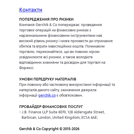
Контакти
ПОПЕРЕДЖЕННЯ ПРО РИЗИКИ
Компанія Gerchik & Co попереджає: проведення
торгових операцій на фінансових ринках з
маржинальними фінансовими інструментами має
високий рівень ризику і може призвести до отримання
збитків та втрати інвестиційних коштів. Починаючи
торгівлю, переконайтеся, що ви повною мірою
усвідомлюєте всі ризики, а також володієте
відповідними знаннями та досвідом для торгівлі на
Форексі.
УМОВИ ПЕРЕДРУКУ МАТЕРІАЛІВ
При повному або частковому використанні інформації та
матеріалів даного сайту, зазначення джерела
інформації
gerchik.co
є обов'язковим.
ПРОВАЙДЕР ФІНАНСОВИХ ПОСЛУГ
J.B. Finance LLP Suite 6070, 128 Aldersgate Street,
Barbican, London, United Kingdom, EC1A 4AE;
Gerchik & Co Copyright © 2015-2026