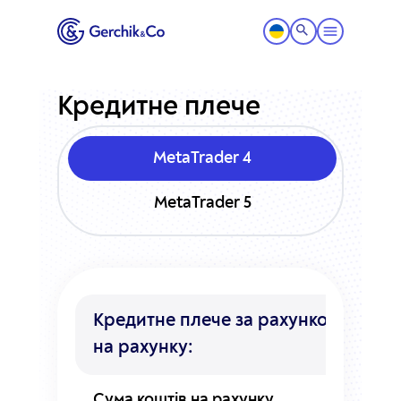
Кредитне плече
MetaTrader 4
MetaTrader 5
Кредитне плече за рахунком залежно
на рахунку:
Сума коштів на рахунку
Макс