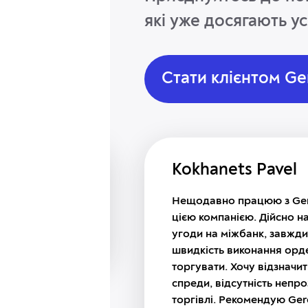
які уже досягають ус
Стати клієнтом Ge
Kokhanets Pavel
дтримка. У
Нещодавно працюю з Gerc
та дуже
цією компанією. Дійсно н
угоди на міжбанк, завжди
швидкість виконання орде
торгувати. Хочу відзначит
спреди, відсутність непр
торгівлі. Рекомендую Gerc