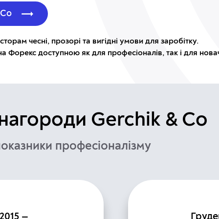
 Co
торам чесні, прозорі та вигідні умови для заробітку.
а Форекс доступною як для професіоналів, так і для новач
 нагороди
Gerchik & Co
показники професіоналізму
2015 —
Груде