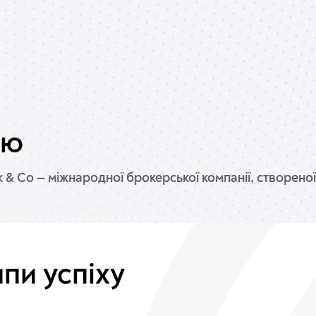
ію
 & Co — міжнародної брокерської компанії, створен
пи успіху