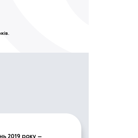
ків.
нь 2019 року —