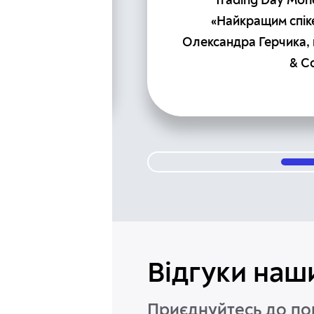
Trading Day Mon
15th Forex
«Найкращим спік
Олександра Герчика, 
& C
Відгуки наши
Приєднуйтесь до пон