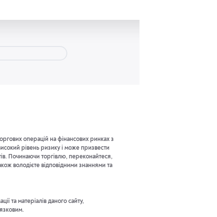
оргових операцій на фінансових ринках з
исокий рівень ризику і може призвести
тів. Починаючи торгівлю, переконайтеся,
акож володієте відповідними знаннями та
ії та матеріалів даного сайту,
'язковим.