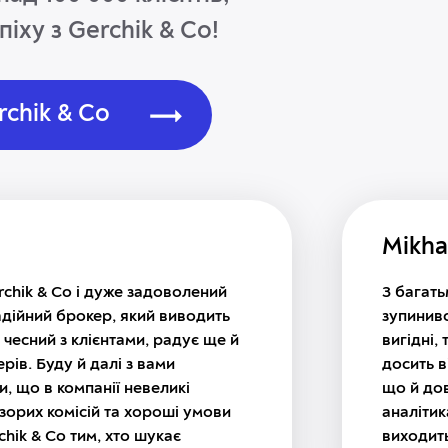
піху з Gerchik & Co!
rchik & Co
Mikha
hik & Co і дуже задоволений
З багат
адійний брокер, який виводить
зупинивс
 чесний з клієнтами, радує ще й
вигідні,
рів. Буду й далі з вами
досить в
и, що в компанії невеликі
що й дов
озорих комісій та хороші умови
аналітик
hik & Co тим, хто шукає
виходит