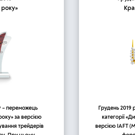
 року»
Кра
у – переможець
Грудень 2019 
року» за версією
категорії «Д
ування трейдерів
версією IAFT (