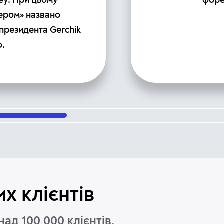
ey. При цьому
форе
ером» названо
президента Gerchik
o.
х клієнтів
ад 100 000 клієнтів,