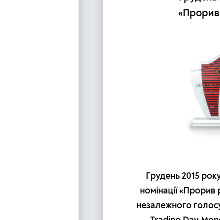
таючим
«Прорив
Грудень 2015 рок
номінації «Прорив 
а компанія
незалежного голос
ростаючим