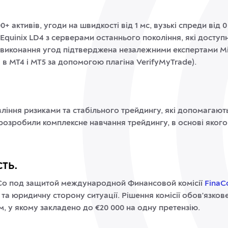
0+ активів, угоди на швидкості від 1 мс, вузькі спреди від 
quinix LD4 з серверами останнього покоління, які доступн
ть виконання угод підтверджена незалежними експертами Мі
 в МТ4 і МТ5 за допомогою плагіна VerifyMyTrade).
ління ризиками та стабільного трейдингу, які допомагаю
розробили комплексне навчання трейдингу, в основі якого
сть.
 Co под защитой международной Финансовой комісії
Fina
 та юридичну сторону ситуації. Рішення комісії обов'язков
, у якому закладено до €20 000 на одну претензію.