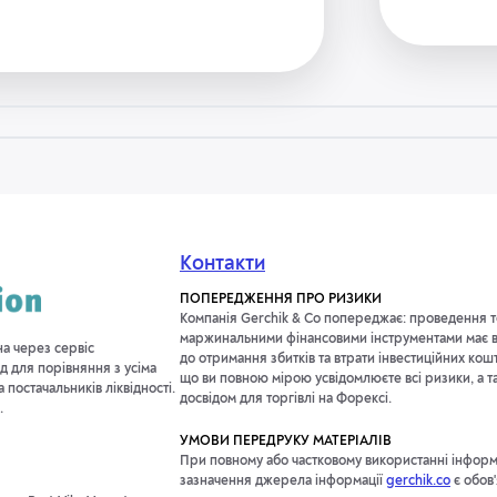
Контакти
ПОПЕРЕДЖЕННЯ ПРО РИЗИКИ
Компанія Gerchik & Co попереджає: проведення т
маржинальними фінансовими інструментами має в
на через сервіс
до отримання збитків та втрати інвестиційних кош
д для порівняння з усіма
що ви повною мірою усвідомлюєте всі ризики, а т
постачальників ліквідності.
досвідом для торгівлі на Форексі.
.
УМОВИ ПЕРЕДРУКУ МАТЕРІАЛІВ
При повному або частковому використанні інформац
зазначення джерела інформації
gerchik.co
є обов