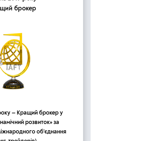
щий брокер
ком
року — Кращий брокер у
Червень 2
инамічний розвиток» за
глоба
Міжнародного об'єднання
«Найкращ