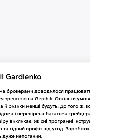
il Gardienko
ьма брокерами доводилося працювати, але
я зрештою на Gerchik. Оскільки умови більш
 та й ризики менші будуть. До того ж, контора
ідома і перевірена багатьма трейдерами, через
іру викликає. Якісні програмні інструменти, точна
а та гідний профіт від угод. Заробіток у цілому
ь дуже непоганий.