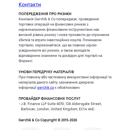
Контакти
ПОПЕРЕДЖЕННЯ ПРО РИЗИКИ
Компанія Gerchik & Co попереджає: проведення
торгових операцій на фінансових ринках з
маржинальними фінансовими інструментами має
високий рівень ризику і може призвести до отримання
збитків та втрати інвестиційних коштів. Починаючи
торгівлю, переконайтеся, що ви повною мірою
усвідомлюєте всі ризики, а також володієте
відповідними знаннями та досвідом для торгівлі на
Форексі.
УМОВИ ПЕРЕДРУКУ МАТЕРІАЛІВ
При повному або частковому використанні інформації та
матеріалів даного сайту, зазначення джерела
інформації
gerchik.co
є обов'язковим.
ПРОВАЙДЕР ФІНАНСОВИХ ПОСЛУГ
J.B. Finance LLP Suite 6070, 128 Aldersgate Street,
Barbican, London, United Kingdom, EC1A 4AE;
Gerchik & Co Copyright © 2015-2026