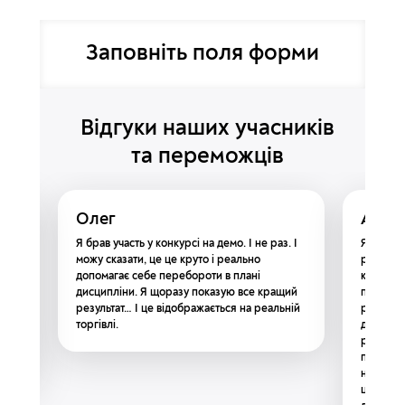
Заповніть поля форми
Відгуки наших учасників
та переможців
Олег
Анна
хто
Я брав участь у конкурсі на демо. І не раз. І
Я вперше
я вже
можу сказати, це це круто і реально
рахунках
рам
допомагає себе перебороти в плані
кращих. 
на
дисципліни. Я щоразу показую все кращий
прагнути
ції
результат… І це відображається на реальній
раджу бр
ам
торгівлі.
дотримув
м
розрахо
прибутку
навіть п
цьому га