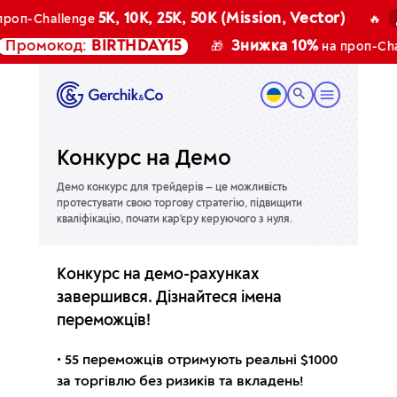
до
5K, 10K, 25K, 50K (Mission, Vector)
оп-Challenge
🔥
ромокод:
BIRTHDAY15
Знижка 10%
🎁
на проп-Chall
Конкурс на Демо
Демо конкурс для трейдерів — це можливість
протестувати свою торгову стратегію,
підвищити
кваліфікацію, почати кар'єру керуючого з нуля.
Конкурс на демо-рахунках
завершився. Дізнайтеся імена
переможців!
• 55 переможців отримують реальні $1000
за торгівлю без ризиків та вкладень!