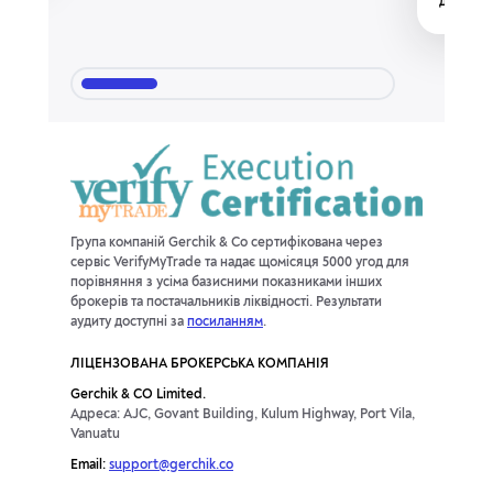
доларів 
Група компаній Gerchik & Co сертифікована через
сервіс VerifyMyTrade та надає щомісяця 5000 угод для
порівняння з усіма базисними показниками інших
брокерів та постачальників ліквідності. Результати
аудиту доступні за
посиланням
.
ЛІЦЕНЗОВАНА БРОКЕРСЬКА КОМПАНІЯ
Gerchik & CO Limited.
Адреса: AJC, Govant Building, Kulum Highway, Port Vila,
Vanuatu
Email:
support@gerchik.co