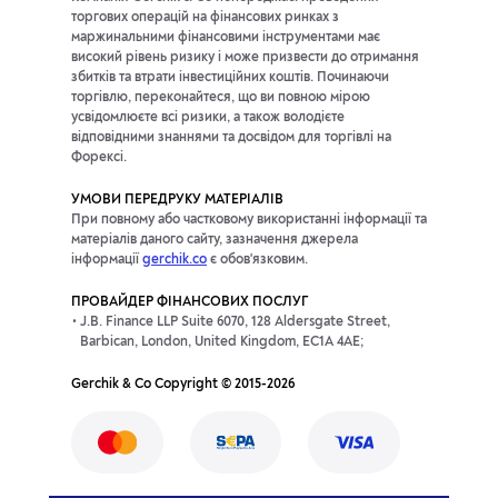
торгових операцій на фінансових ринках з
маржинальними фінансовими інструментами має
високий рівень ризику і може призвести до отримання
збитків та втрати інвестиційних коштів. Починаючи
торгівлю, переконайтеся, що ви повною мірою
усвідомлюєте всі ризики, а також володієте
відповідними знаннями та досвідом для торгівлі на
Форексі.
УМОВИ ПЕРЕДРУКУ МАТЕРІАЛІВ
При повному або частковому використанні інформації та
матеріалів даного сайту, зазначення джерела
інформації
gerchik.co
є обов'язковим.
ПРОВАЙДЕР ФІНАНСОВИХ ПОСЛУГ
J.B. Finance LLP Suite 6070, 128 Aldersgate Street,
Barbican, London, United Kingdom, EC1A 4AE;
Gerchik & Co Copyright © 2015-2026