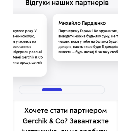
Відгуки наших партнерів
Михайло Гардієнко
Олек
 У
Партнерка у Герчик і Ко зручна тим, що
Пробував
,
виводити можна будь-яку суму. Не треба
зупинивс
на
чекати, поки у тебе на балансі буде 50 або 100
брокера
доларів, навіть якщо буде 5 доларів і хочеш
рекоменд
альні
вивести — будь ласка) Я за таку свободу дій.
своєму д
k & Co
кидають 
е мій
допомаг
Хочете стати партнером
Gerchik & Co? Завантажте